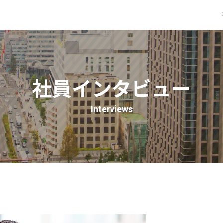
社員インタビュー
ンシップ
NIFTY engineering
キャリア採用
エンジニアチームインタビュー
N1!制度
キャリア登録
キャリアアップ支
アルバイ
社員インタビュー
Interviews