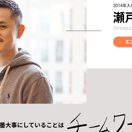
2014年入
瀬
Setoguc
エ
番大事にしていることは