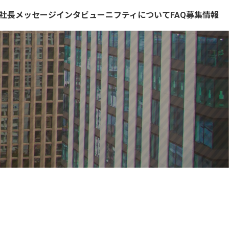
社長メッセージ
インタビュー
ニフティについて
FAQ
募集情報
援
ト採用
社内交流
障がい者採用
社内風景
健康経営