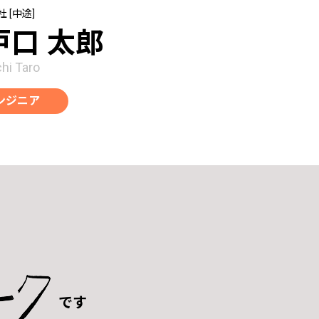
社 [中途]
戸口 太郎
hi Taro
ンジニア
です