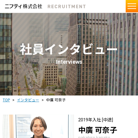
社員インタビュー
Interviews
TOP
インタビュー
中廣 可奈子
2019年入社 [中途]
中廣 可奈子
nakahiro kanako