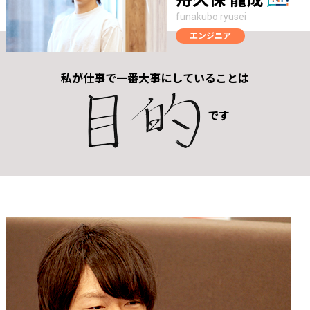
舟久保 龍成
funakubo ryusei
エンジニア
私が仕事で一番大事にしていることは
です