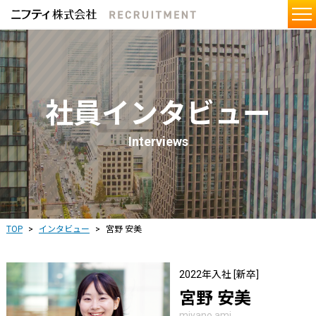
社員インタビュー
Interviews
TOP
インタビュー
宮野 安美
2022年入社 [新卒]
宮野 安美
miyano ami