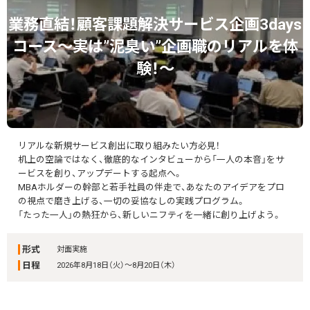
業務直結！顧客課題解決サービス企画3days
コース～実は”泥臭い”企画職のリアルを体
験！～
リアルな新規サービス創出に取り組みたい方必見！
机上の空論ではなく、徹底的なインタビューから「一人の本音」をサ
ービスを創り、アップデートする起点へ。
MBAホルダーの幹部と若手社員の伴走で、あなたのアイデアをプロ
の視点で磨き上げる、一切の妥協なしの実践プログラム。
「たった一人」の熱狂から、新しいニフティを一緒に創り上げよう。
形式
対面実施
日程
2026年8月18日（火）～8月20日（木）