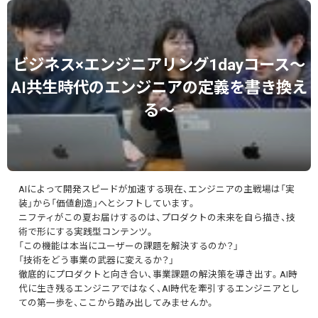
ビジネス×エンジニアリング1dayコース～
AI共生時代のエンジニアの定義を書き換え
る～
AIによって開発スピードが加速する現在、エンジニアの主戦場は「実
装」から「価値創造」へとシフトしています。
ニフティがこの夏お届けするのは、プロダクトの未来を自ら描き、技
術で形にする実践型コンテンツ。
「この機能は本当にユーザーの課題を解決するのか？」
「技術をどう事業の武器に変えるか？」
徹底的にプロダクトと向き合い、事業課題の解決策を導き出す。AI時
代に生き残るエンジニアではなく、AI時代を牽引するエンジニアとし
ての第一歩を、ここから踏み出してみませんか。