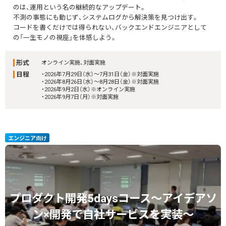
のは、運用という名の継続的なアップデート。
不測の事態にも動じず、システムログから解決策を見つけ出す。
コードを書くだけでは得られない、バックエンドエンジニアとして
の「一生モノの視座」を体感しよう。
形式
オンライン実施、対面実施
日程
・2026年7月29日（水）～7月31日（金）※対面実施
・2026年8月26日（水）～8月28日（金）※対面実施
・2026年9月2日（水）※オンライン実施
・2026年9月7日（月）※対面実施
エンジニア向け
プロダクト開発5daysコース～アイデアソ
ン×開発で自社サービスを実装～