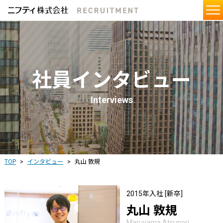
社員インタビュー
Interviews
TOP
インタビュー
丸山 敦規
2015年入社 [新卒]
丸山 敦規
Maruyama Atsunori