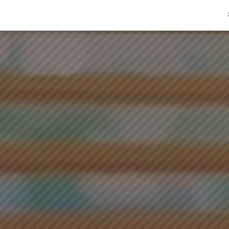
社員インタビュー
ンシップ
NIFTY engineering
キャリア採用
エンジニアチームインタビュー
N1!制度
キャリア登録
キャリアアップ支
アルバイ