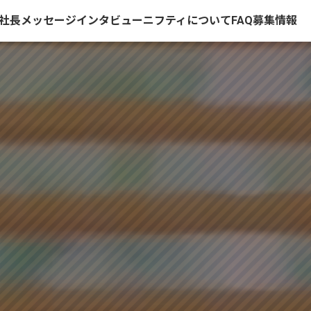
社長メッセージ
インタビュー
ニフティについて
FAQ
募集情報
援
ト採用
社内交流
障がい者採用
社内風景
健康経営